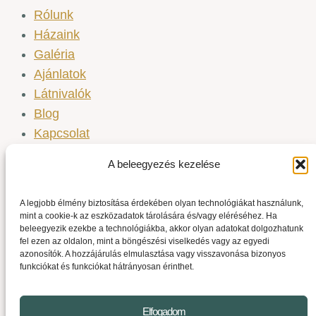
Rólunk
Házaink
Galéria
Ajánlatok
Látnivalók
Blog
Kapcsolat
A beleegyezés kezelése
Rólunk
Házaink
A legjobb élmény biztosítása érdekében olyan technológiákat használunk,
Galéria
mint a cookie-k az eszközadatok tárolására és/vagy eléréséhez. Ha
Ajánlatok
beleegyezik ezekbe a technológiákba, akkor olyan adatokat dolgozhatunk
fel ezen az oldalon, mint a böngészési viselkedés vagy az egyedi
Látnivalók
azonosítók. A hozzájárulás elmulasztása vagy visszavonása bizonyos
Blog
funkciókat és funkciókat hátrányosan érinthet.
Kapcsolat
Elfogadom