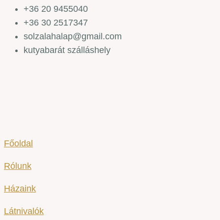
+36 20 9455040
+36 30 2517347
solzalahalap@gmail.com
kutyabarát szálláshely
Főoldal
Rólunk
Házaink
Látnivalók