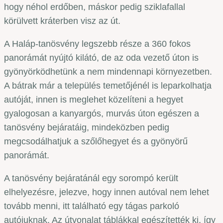
hogy néhol erdőben, máskor pedig sziklafallal
körülvett kráterben visz az út.
A Haláp-tanösvény legszebb része a 360 fokos
panorámát nyújtó kilátó, de az oda vezető úton is
gyönyörködhetünk a nem mindennapi környezetben.
A bátrak már a település temetőjénél is leparkolhatja
autóját, innen is meglehet közelíteni a hegyet
gyalogosan a kanyargós, murvás úton egészen a
tanösvény bejáratáig, mindeközben pedig
megcsodálhatjuk a szőlőhegyet és a gyönyörű
panorámát.
A tanösvény bejáratánál egy sorompó került
elhelyezésre, jelezve, hogy innen autóval nem lehet
tovább menni, itt található egy tágas parkoló
autójuknak. Az útvonalat táblákkal egészítették ki, így