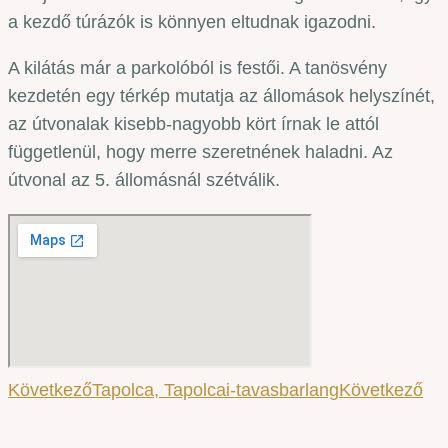
a kezdő túrázók is könnyen eltudnak igazodni.
A kilátás már a parkolóból is festői. A tanösvény
kezdetén egy térkép mutatja az állomások helyszínét,
az útvonalak kisebb-nagyobb kört írnak le attól
függetlenül, hogy merre szeretnének haladni. Az
útvonal az 5. állomásnál szétválik.
Következő
Tapolca, Tapolcai-tavasbarlang
Következő